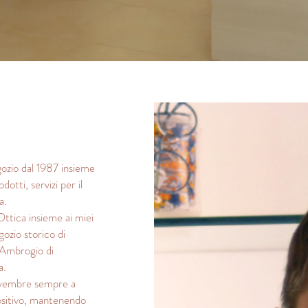
gozio dal 1987 insieme
otti, servizi per il
a.
ttica insieme ai miei
gozio storico di
t’Ambrogio di
a.
Novembre sempre a
ositivo, mantenendo